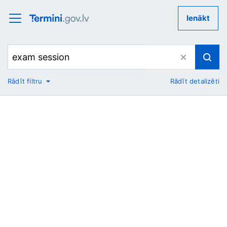
Ienākt
Rādīt filtru
Rādīt detalizēti
No
Uz
Nozare