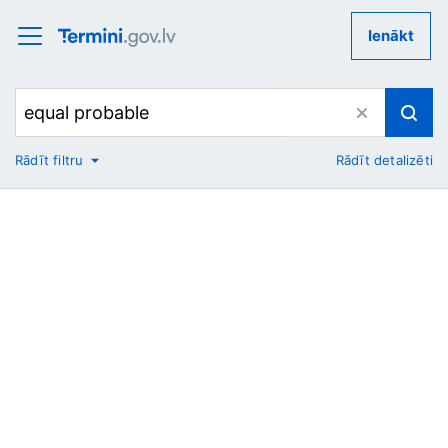
Ienākt
Rādīt filtru
Rādīt detalizēti
No
Uz
Nozare