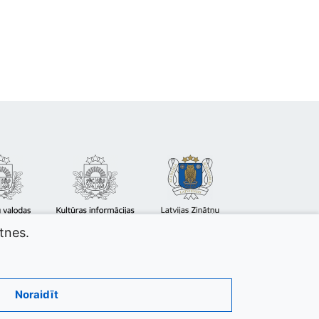
atnes.
Noraidīt