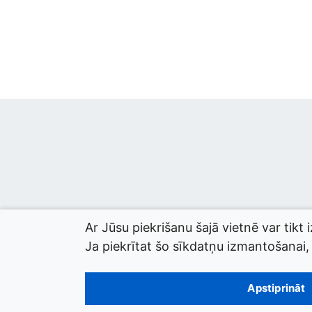
Ar Jūsu piekrišanu šajā vietnē var tikt 
Ja piekrītat šo sīkdatņu izmantošanai, l
© 2026 termini.gov.lv. Izstrādātājs:
Tilde
.
Apstiprināt