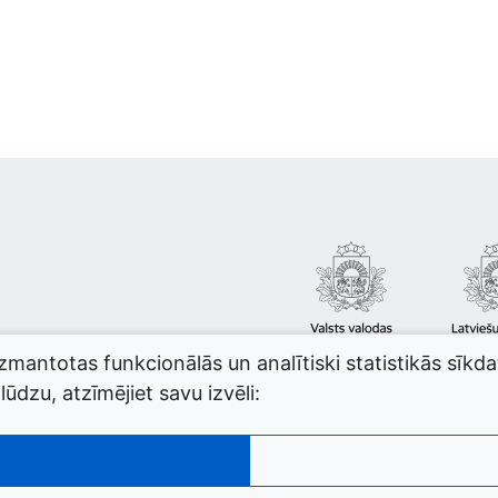
izmantotas funkcionālās un analītiski statistikās sīkd
ūdzu, atzīmējiet savu izvēli: