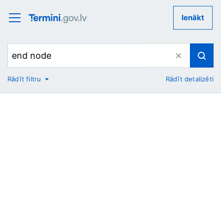
Ienākt
Rādīt filtru
Rādīt detalizēti
No
Uz
Nozare