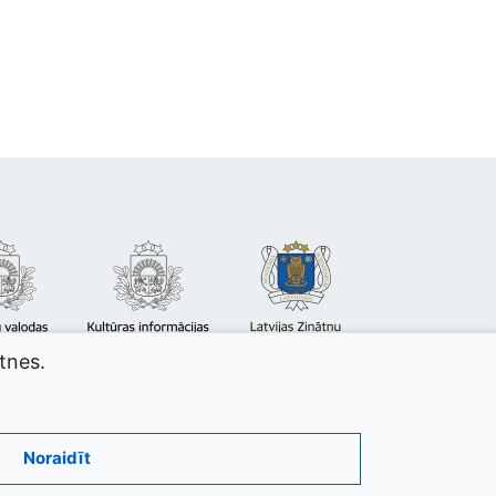
atnes.
Noraidīt