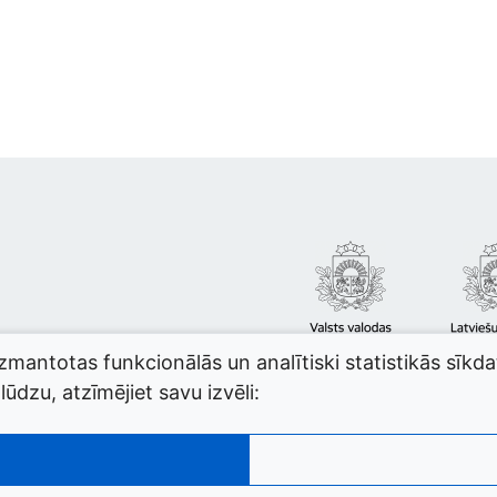
izmantotas funkcionālās un analītiski statistikās sīkd
ūdzu, atzīmējiet savu izvēli: