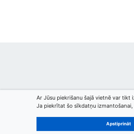
Ar Jūsu piekrišanu šajā vietnē var tikt 
Ja piekrītat šo sīkdatņu izmantošanai, l
© 2026 termini.gov.lv. Izstrādātājs:
Tilde
.
Apstiprināt