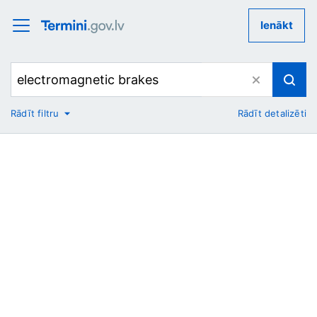
Ienākt
Rādīt filtru
Rādīt detalizēti
No
Uz
Nozare