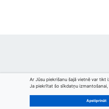
Ar Jūsu piekrišanu šajā vietnē var tikt 
Ja piekrītat šo sīkdatņu izmantošanai, l
© 2026 termini.gov.lv. Izstrādātājs:
Tilde
.
Apstiprināt