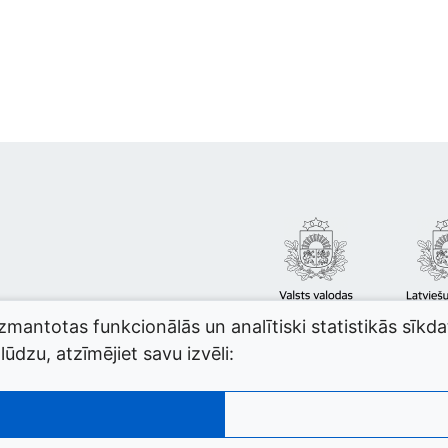
izmantotas funkcionālās un analītiski statistikās sīkd
ūdzu, atzīmējiet savu izvēli: