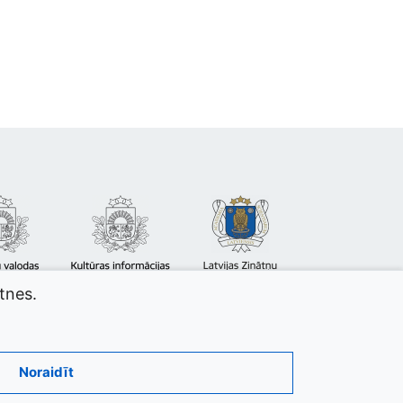
atnes.
Noraidīt