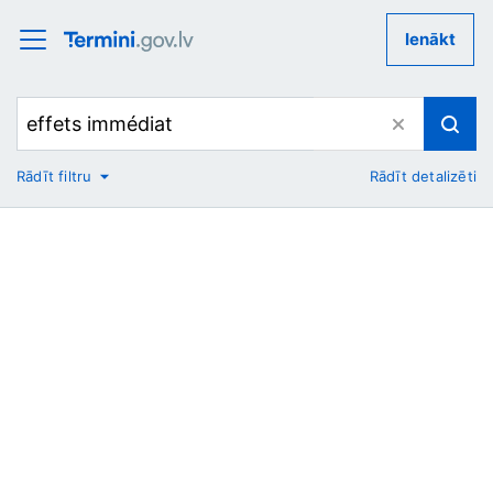
Ienākt
Rādīt filtru
Rādīt detalizēti
No
Uz
Nozare