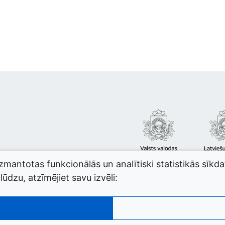
izmantotas funkcionālās un analītiski statistikās sīkd
ūdzu, atzīmējiet savu izvēli: