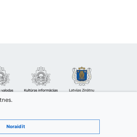
atnes.
Noraidīt