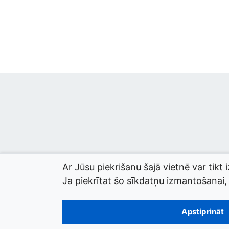
Ar Jūsu piekrišanu šajā vietnē var tikt 
Ja piekrītat šo sīkdatņu izmantošanai, l
© 2026 termini.gov.lv. Izstrādātājs:
Tilde
.
Apstiprināt