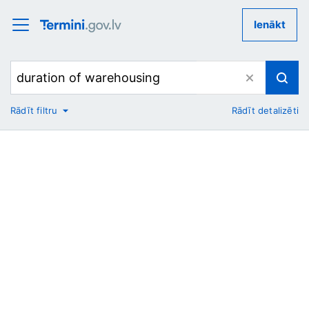
Ienākt
Rādīt filtru
Rādīt detalizēti
No
Uz
Nozare