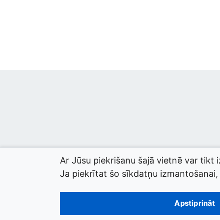
Ar Jūsu piekrišanu šajā vietnē var tikt 
Ja piekrītat šo sīkdatņu izmantošanai, l
© 2026 termini.gov.lv. Izstrādātājs:
Tilde
.
Apstiprināt