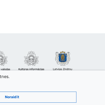
atnes.
Noraidīt