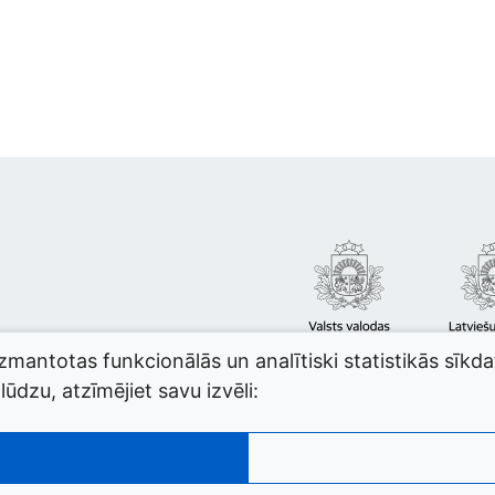
izmantotas funkcionālās un analītiski statistikās sīkd
ūdzu, atzīmējiet savu izvēli: