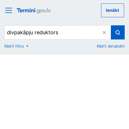
Ienākt
Rādīt filtru
Rādīt detalizēti
No
Uz
Nozare