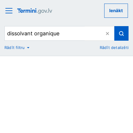
Ienākt
Rādīt filtru
Rādīt detalizēti
No
Uz
Nozare