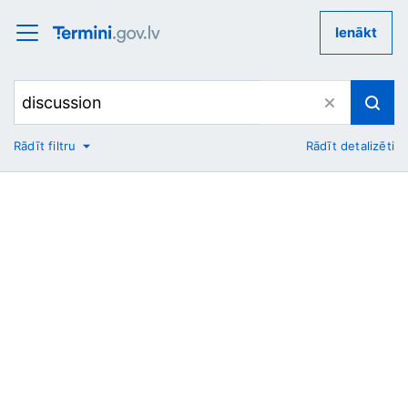
Ienākt
Rādīt filtru
Rādīt detalizēti
No
Uz
Nozare