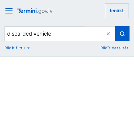
Ienākt
Rādīt filtru
Rādīt detalizēti
No
Uz
Nozare