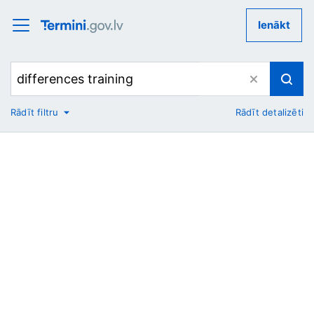
Ienākt
Rādīt filtru
Rādīt detalizēti
No
Uz
Nozare