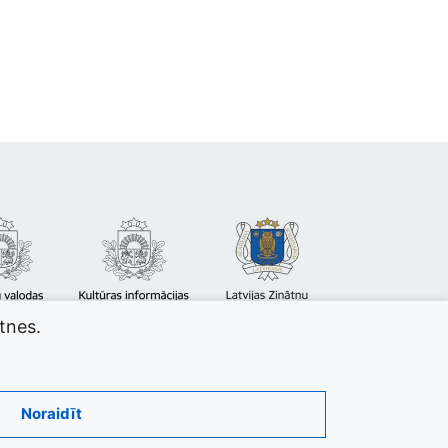
atnes.
Noraidīt