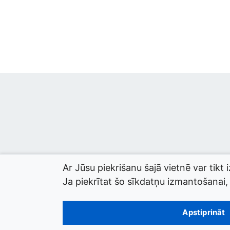
Ar Jūsu piekrišanu šajā vietnē var tikt 
Ja piekrītat šo sīkdatņu izmantošanai, l
© 2026 termini.gov.lv. Izstrādātājs:
Tilde
.
Apstiprināt