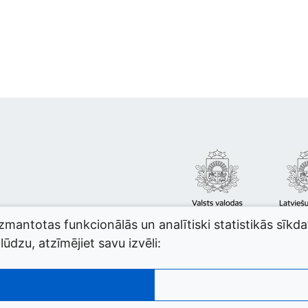
izmantotas funkcionālās un analītiski statistikās sīkd
ūdzu, atzīmējiet savu izvēli: