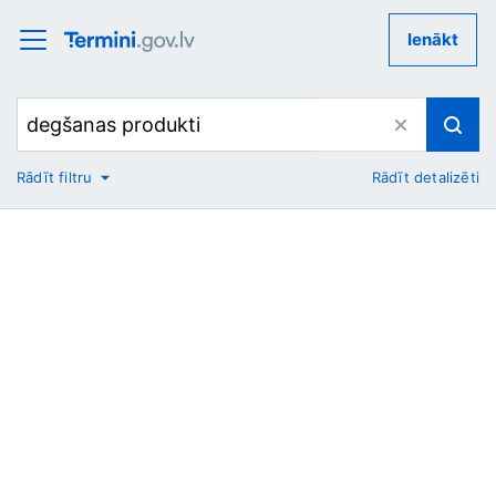
Ienākt
Rādīt filtru
Rādīt detalizēti
No
Uz
Nozare