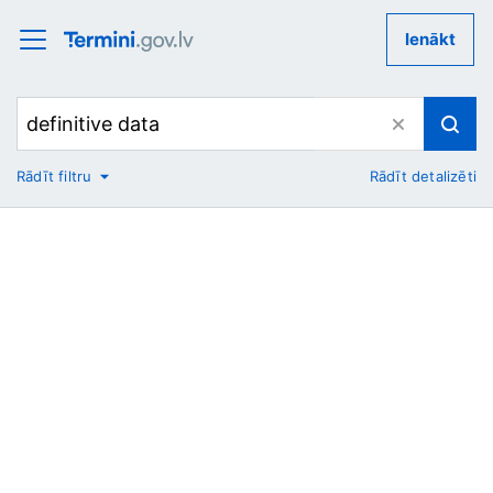
Ienākt
Rādīt filtru
Rādīt detalizēti
No
Uz
Nozare