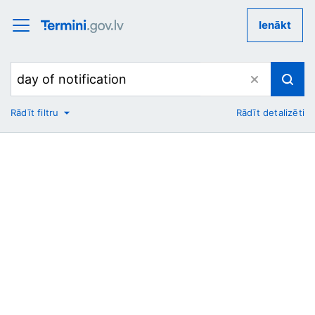
Ienākt
Rādīt filtru
Rādīt detalizēti
No
Uz
Nozare