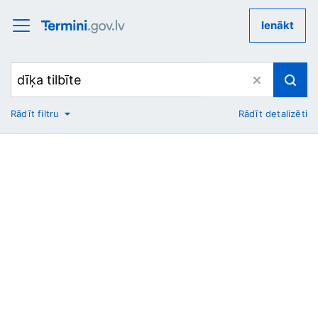
Ienākt
Rādīt filtru
Rādīt detalizēti
No
Uz
Nozare