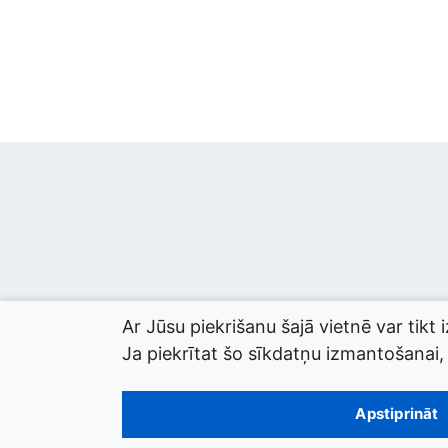
Ar Jūsu piekrišanu šajā vietnē var tikt 
Ja piekrītat šo sīkdatņu izmantošanai, l
© 2026 termini.gov.lv. Izstrādātājs:
Tilde
.
Apstiprināt