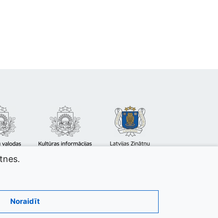
atnes.
Noraidīt