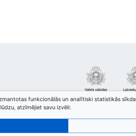
izmantotas funkcionālās un analītiski statistikās sīkd
ūdzu, atzīmējiet savu izvēli: