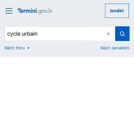
Ienākt
Rādīt filtru
Rādīt detalizēti
No
Uz
Nozare