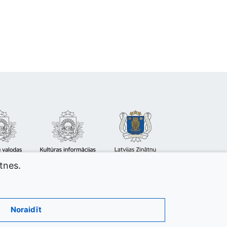
atnes.
Noraidīt