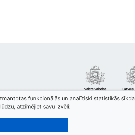
izmantotas funkcionālās un analītiski statistikās sīkd
ūdzu, atzīmējiet savu izvēli: