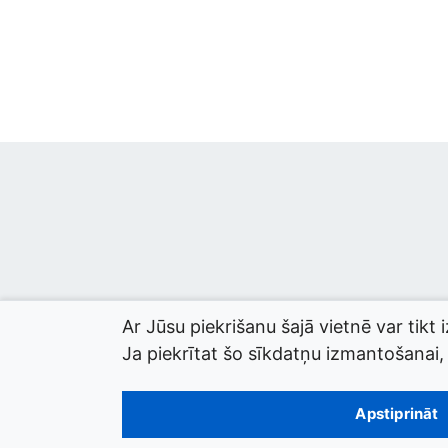
Ar Jūsu piekrišanu šajā vietnē var tikt 
Ja piekrītat šo sīkdatņu izmantošanai, l
© 2026 termini.gov.lv. Izstrādātājs:
Tilde
.
Apstiprināt