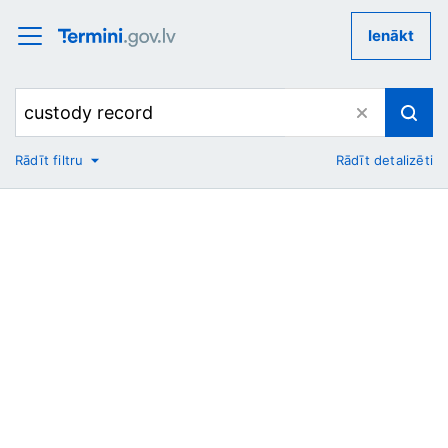
Ienākt
Rādīt filtru
Rādīt detalizēti
No
Uz
Nozare