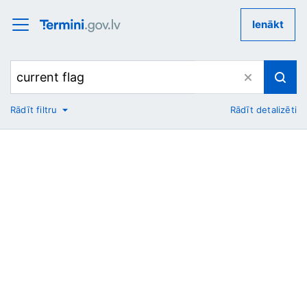
Ienākt
Rādīt filtru
Rādīt detalizēti
No
Uz
Nozare