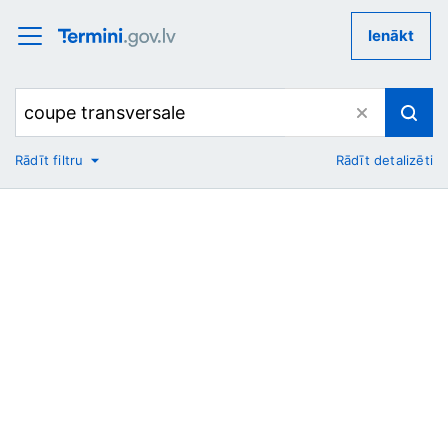
Ienākt
Rādīt filtru
Rādīt detalizēti
No
Uz
Nozare