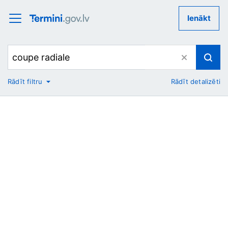
Ienākt
Rādīt filtru
Rādīt detalizēti
No
Uz
Nozare