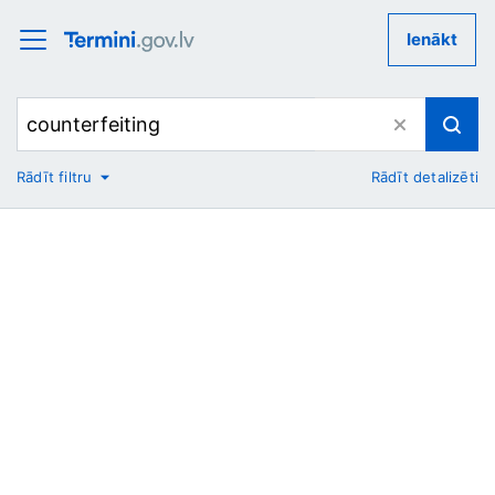
Ienākt
Rādīt filtru
Rādīt detalizēti
No
Uz
Nozare