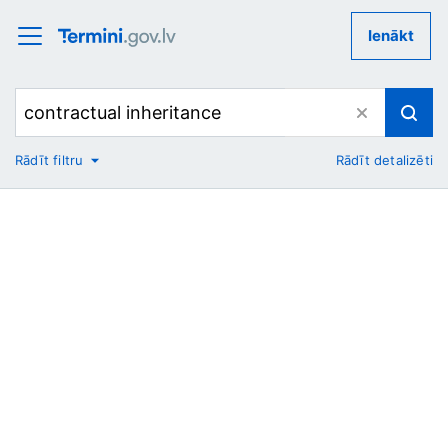
Ienākt
Rādīt filtru
Rādīt detalizēti
No
Uz
Nozare