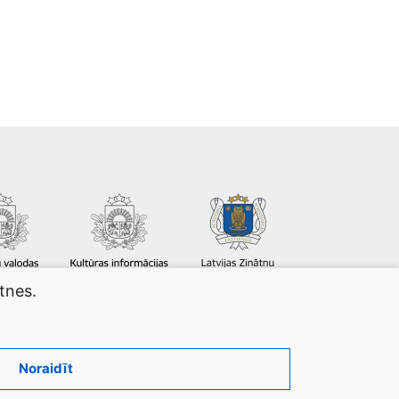
atnes.
Noraidīt