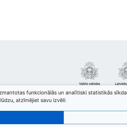
izmantotas funkcionālās un analītiski statistikās sīkd
ūdzu, atzīmējiet savu izvēli: