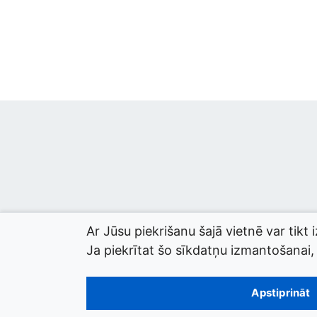
Ar Jūsu piekrišanu šajā vietnē var tikt 
Ja piekrītat šo sīkdatņu izmantošanai, l
© 2026 termini.gov.lv. Izstrādātājs:
Tilde
.
Apstiprināt