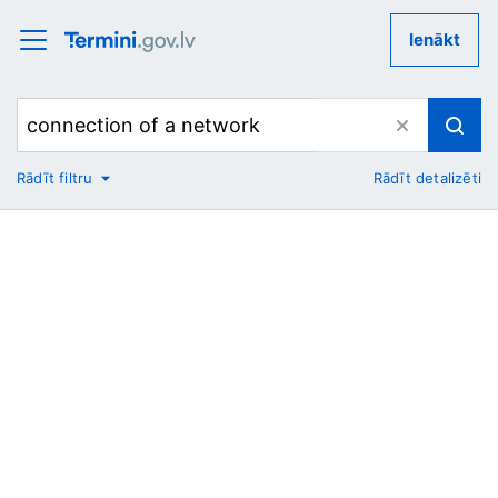
Ienākt
Rādīt filtru
Rādīt detalizēti
No
Uz
Nozare