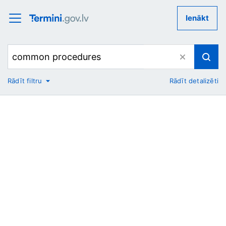
Ienākt
Rādīt filtru
Rādīt detalizēti
No
Uz
Nozare