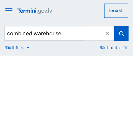
Ienākt
Rādīt filtru
Rādīt detalizēti
No
Uz
Nozare