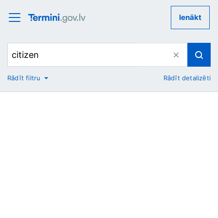
Ienākt
Rādīt filtru
Rādīt detalizēti
No
Uz
Nozare