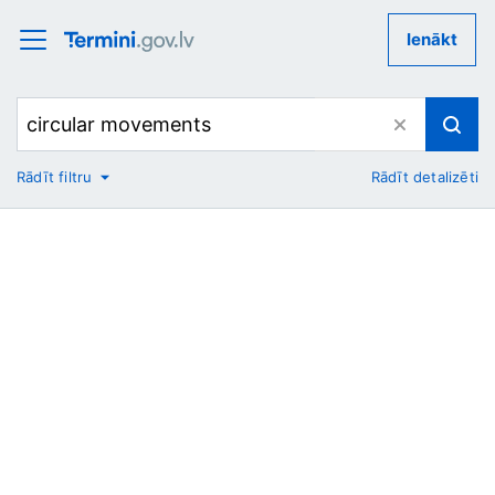
Ienākt
Rādīt filtru
Rādīt detalizēti
No
Uz
Nozare