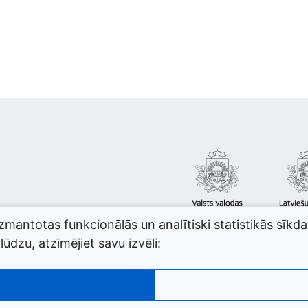
izmantotas funkcionālās un analītiski statistikās sīkd
ūdzu, atzīmējiet savu izvēli: