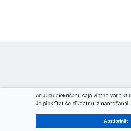
Ar Jūsu piekrišanu šajā vietnē var tikt 
Ja piekrītat šo sīkdatņu izmantošanai, l
© 2026 termini.gov.lv. Izstrādātājs:
Tilde
.
Apstiprināt