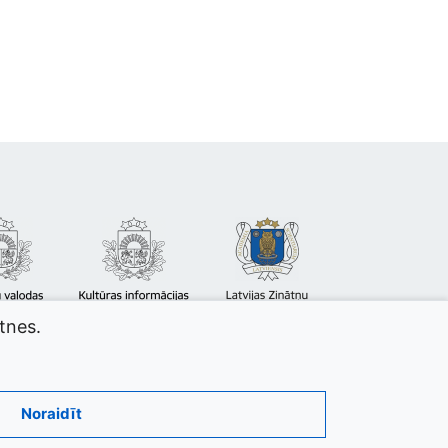
atnes.
Noraidīt