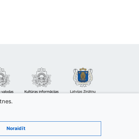
atnes.
Noraidīt