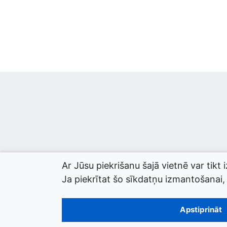
Ar Jūsu piekrišanu šajā vietnē var tikt 
Ja piekrītat šo sīkdatņu izmantošanai, l
© 2026 termini.gov.lv. Izstrādātājs:
Tilde
.
Apstiprināt