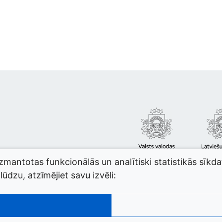
izmantotas funkcionālās un analītiski statistikās sīkd
ūdzu, atzīmējiet savu izvēli: