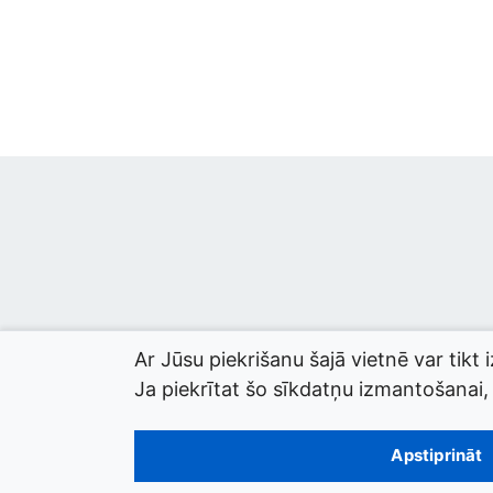
Ar Jūsu piekrišanu šajā vietnē var tikt 
Ja piekrītat šo sīkdatņu izmantošanai, l
© 2026 termini.gov.lv. Izstrādātājs:
Tilde
.
Apstiprināt