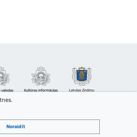
atnes.
Noraidīt