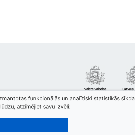
izmantotas funkcionālās un analītiski statistikās sīkd
ūdzu, atzīmējiet savu izvēli: