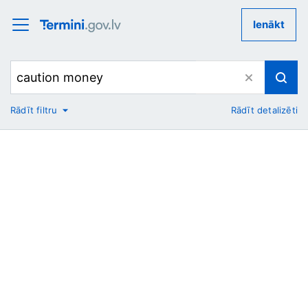
Ienākt
Rādīt filtru
Rādīt detalizēti
No
Uz
Nozare