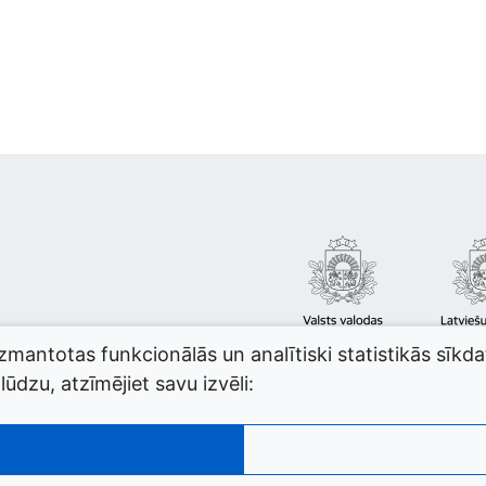
izmantotas funkcionālās un analītiski statistikās sīkd
ūdzu, atzīmējiet savu izvēli: