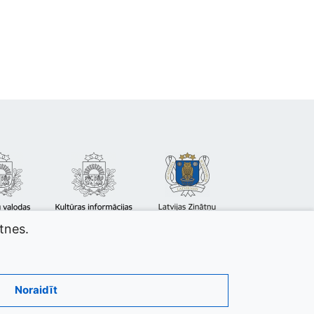
atnes.
Noraidīt