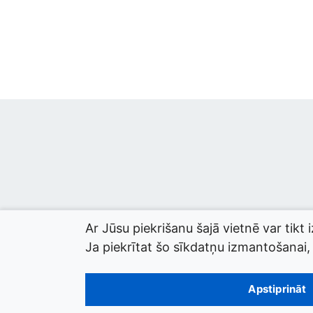
Ar Jūsu piekrišanu šajā vietnē var tikt 
Ja piekrītat šo sīkdatņu izmantošanai, l
© 2026 termini.gov.lv. Izstrādātājs:
Tilde
.
Apstiprināt