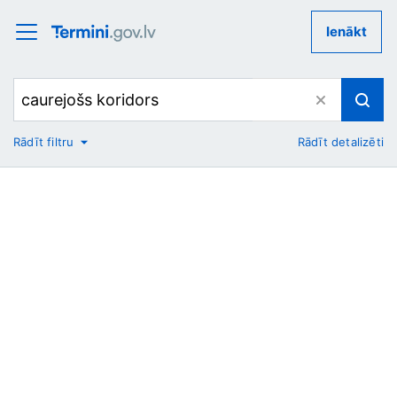
Ienākt
Rādīt filtru
Rādīt detalizēti
No
Uz
Nozare