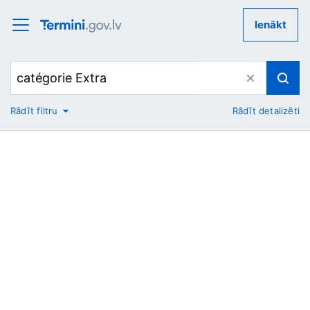
Ienākt
Rādīt filtru
Rādīt detalizēti
No
Uz
Nozare