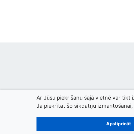
Ar Jūsu piekrišanu šajā vietnē var tikt 
Ja piekrītat šo sīkdatņu izmantošanai, l
© 2026 termini.gov.lv. Izstrādātājs:
Tilde
.
Apstiprināt