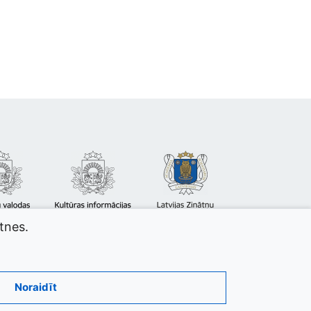
atnes.
Noraidīt