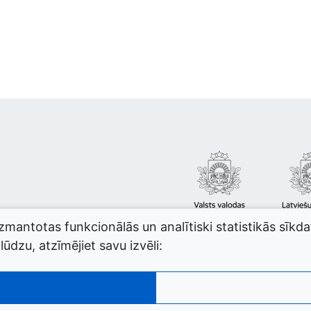
izmantotas funkcionālās un analītiski statistikās sīkd
ūdzu, atzīmējiet savu izvēli: