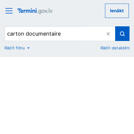
Ienākt
Rādīt filtru
Rādīt detalizēti
No
Uz
Nozare