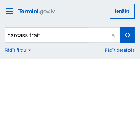
Ienākt
Rādīt filtru
Rādīt detalizēti
No
Uz
Nozare