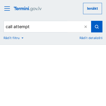
Ienākt
Rādīt filtru
Rādīt detalizēti
No
Uz
Nozare