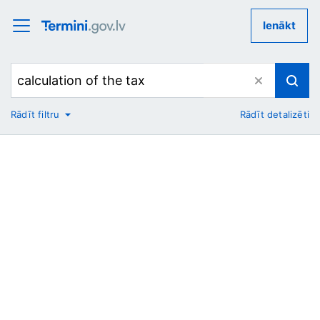
Ienākt
Rādīt filtru
Rādīt detalizēti
No
Uz
Nozare