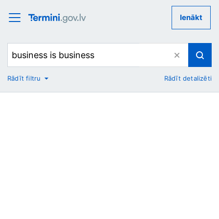
Ienākt
Rādīt filtru
Rādīt detalizēti
No
Uz
Nozare