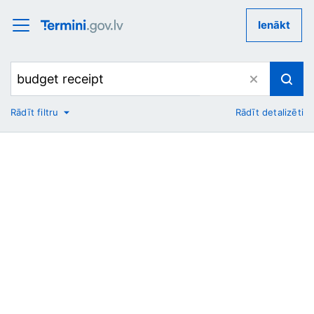
Ienākt
Rādīt filtru
Rādīt detalizēti
No
Uz
Nozare